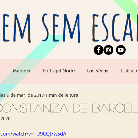
em sem esca
o
Maiorca
Portugal Norte
Las Vegas
Lisboa 
las
9 de mar. de 2017
1 min de leitura
pe
News
Berlim
Algarve
San Francisco
Constanza de Barce
 2020
Central
Açores
Amsterdam
Buenos Aires
Ca
e.com/watch?v=TU9CQJ7w5dA