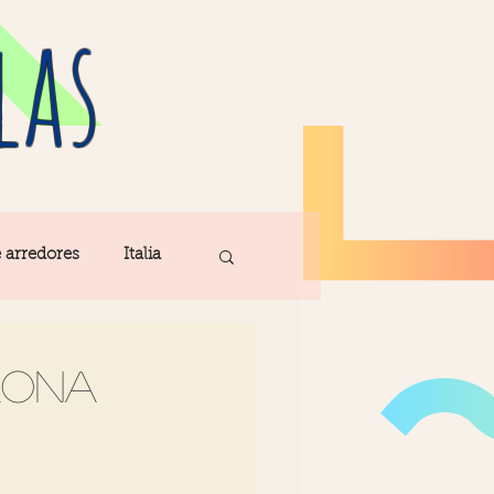
las
e arredores
Italia
Fatima
lona
ribe
Madeira