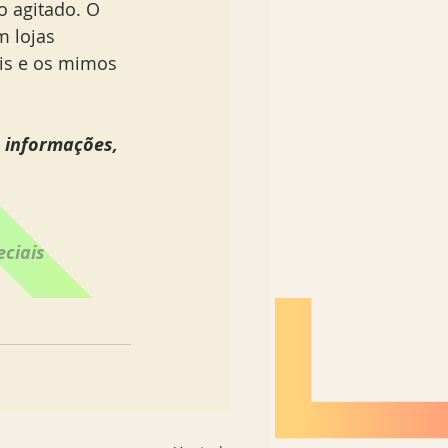
o agitado. O 
 lojas 
eis e os mimos 
 informações, 
eciais