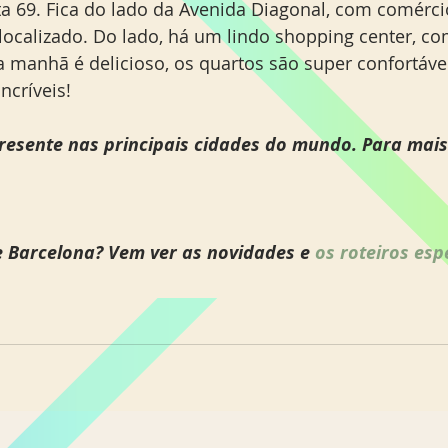
ta 69. Fica do lado da Avenida Diagonal, com comérci
localizado. Do lado, há um lindo shopping center, com
da manhã é delicioso, os quartos são super confortáv
críveis! 
resente nas principais cidades do mundo. Para mais
e Barcelona? Vem ver as novidades e 
os roteiros esp