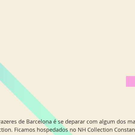
Miami Orlando
Moscou
New York
Phoenix
azeres de Barcelona é se deparar com algum dos mai
tion. Ficamos hospedados no NH Collection Constanz