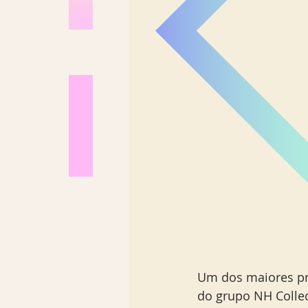
Los Angeles
Madrid
Sul Brasil
Um dos maiores pr
do grupo NH Collec