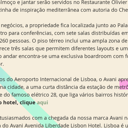
lmoço e jantar serão servidos no Restaurante Olivier
zinha de inspiração mediterrânea com autoria do Chef
 negócios, a propriedade fica localizada junto ao Pal
ro para conferências, com sete salas distribuídas em
260 pessoas. O piso térreo inclui uma ampla zona de
rece três salas que permitem diferentes layouts e um
mo andar encontra-se uma exclusiva boardroom com fo
r.
os do Aeroporto Internacional de Lisboa, o Avani ap
 na cidade, a uma curta distância da estação de metrô
 do famoso elétrico 28, que liga vários bairros histór
 hotel, clique 
aqui
tusiasmados com a chegada da nossa marca Avani n
a do Avani Avenida Liberdade Lisbon Hotel. Lisboa é 