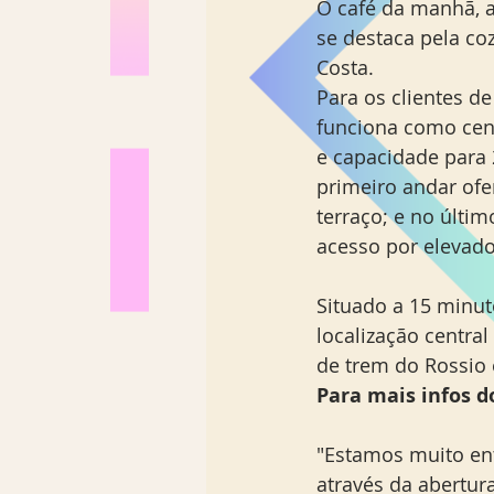
O café da manhã, a
se destaca pela co
Costa.
Para os clientes de
funciona como cent
e capacidade para 
primeiro andar ofe
terraço; e no últi
acesso por elevado
Situado a 15 minut
localização central
de trem do Rossio e
Para mais infos do
"Estamos muito en
através da abertur