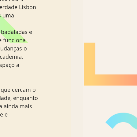
berdade Lisbon 
s uma 
 badaladas e 
e funciona 
mudanças o 
academia, 
spaço a 
 que cercam o 
dade, enquanto 
a ainda mais 
e e 