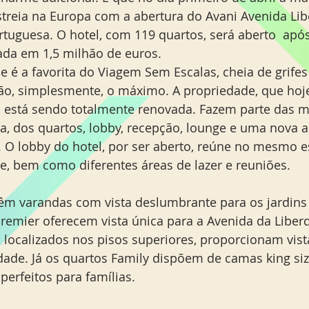
streia na Europa com a abertura do Avani Avenida Li
ortuguesa. O hotel, com 119 quartos, será aberto  apó
ada em 1,5 milhão de euros.
e é a favorita do Viagem Sem Escalas, cheia de grifes
ão, simplesmente, o máximo. A propriedade, que hoj
, está sendo totalmente renovada. Fazem parte das 
a, dos quartos, lobby, recepção, lounge e uma nova 
T. O lobby do hotel, por ser aberto, reúne no mesmo e
e, bem como diferentes áreas de lazer e reuniões. 
êm varandas com vista deslumbrante para os jardins
Premier oferecem vista única para a Avenida da Liber
, localizados nos pisos superiores, proporcionam vist
dade. Já os quartos Family dispõem de camas king siz
 perfeitos para famílias.