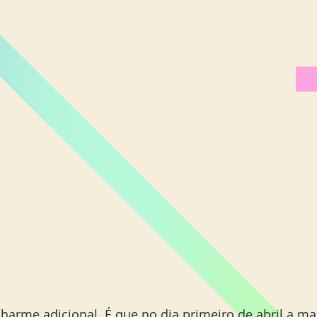
Miami Orlando
Moscou
New York
Phoenix
charme adicional. É que no dia primeiro de abril a ma