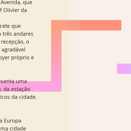
 Avenida, que 
 Olivier da 
acete que 
 três andares 
 recepção, o 
 agradável 
yer próprio e 
resenta uma 
, da estação 
icos da cidade. 
a Europa 
uma cidade 