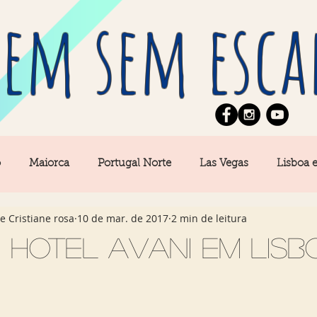
em sem esca
o
Maiorca
Portugal Norte
Las Vegas
Lisboa 
e Cristiane rosa
10 de mar. de 2017
2 min de leitura
pe
News
Berlim
Algarve
San Francisco
 hotel Avani em Lisb
Central
Açores
Amsterdam
Buenos Aires
Ca