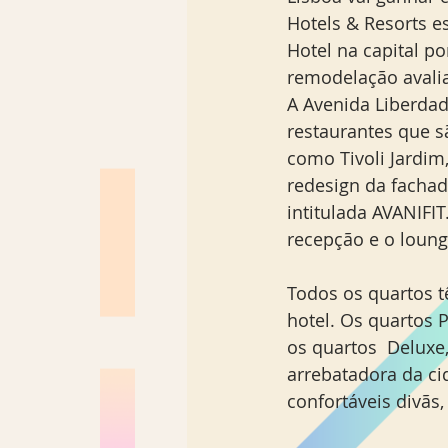
Hotels & Resorts e
Hotel na capital p
remodelação avali
A Avenida Liberdad
restaurantes que s
como Tivoli Jardim
redesign da fachad
intitulada AVANIFI
recepção e o loung
Todos os quartos t
hotel. Os quartos 
os quartos  Deluxe
arrebatadora da ci
confortáveis divãs,