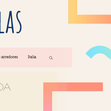
las
e arredores
Italia
Fatima
oa
ribe
Madeira