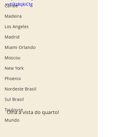
v=tI3z8qkiCtg
Caribe
Madeira
Los Angeles
Madrid
Miami Orlando
Moscou
New York
Phoenix
Nordeste Brasil
Sul Brasil
Toulouse
 Olha a vista do quarto! 
Mundo