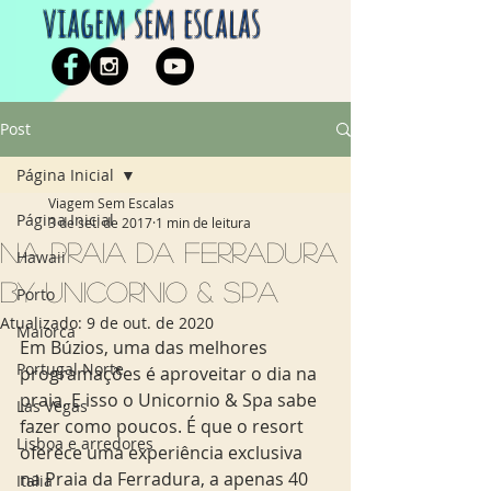
viagem sem escalas
Post
Página Inicial
Viagem Sem Escalas
Página Inicial
3 de set. de 2017
1 min de leitura
Na praia da Ferradura
Hawaii
by Unicornio & Spa
Porto
Atualizado:
9 de out. de 2020
Maiorca
Em Búzios, uma das melhores 
Portugal Norte
programações é aproveitar o dia na 
praia. E isso o Unicornio & Spa sabe 
Las Vegas
fazer como poucos. É que o resort 
Lisboa e arredores
oferece uma experiência exclusiva 
na Praia da Ferradura, a apenas 40 
Italia