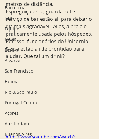
metros de distância. 
Barcelona
Espreguiçadeira, guarda-sol e 
Seul
serviço de bar estão ali para deixar o 
dia mais agradável.  Aliás, a praia é 
Equipe
praticamente usada pelos hóspedes. 
News
Por isso, funcionários do Unicornio 
& Spa estão ali de prontidão para 
Berlim
ajudar. Que tal um drink? 
Algarve
San Francisco
Fatima
Rio & São Paulo
Portugal Central
Açores
Amsterdam
Buenos Aires
https://www.youtube.com/watch?