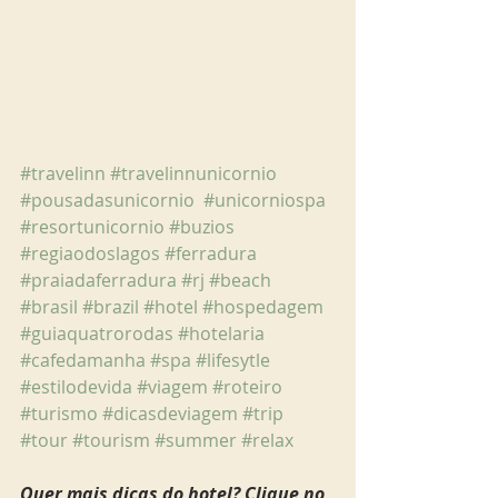
#travelinn
#travelinnunicornio
#pousadasunicornio
#unicorniospa
#resortunicornio
#buzios
#regiaodoslagos
#ferradura
#praiadaferradura
#rj
#beach
#brasil
#brazil
#hotel
#hospedagem
#guiaquatrorodas
#hotelaria
#cafedamanha
#spa
#lifesytle
#estilodevida
#viagem
#roteiro
#turismo
#dicasdeviagem
#trip
#tour
#tourism
#summer
#relax
Quer mais dicas do hotel? Clique no 