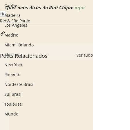
Caribe
Quer mais dicas do Rio? Clique 
aqui
rio
Madeira
Rio & São Paulo
Los Angeles
Madrid
Miami Orlando
Moscou
Posts Relacionados
Ver tudo
New York
Phoenix
Nordeste Brasil
Sul Brasil
Toulouse
Mundo