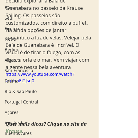
decidiu explorar a Baía de 
Guanabara no passeio da Krause 
Barcelona
Sailing. Os passeios são 
Seul
customizados, com direito a buffet. 
Equipe
Há ainda opções de jantar 
romântico a luz de velas. Velejar pela 
News
Baía de Guanabara é  incrível. O 
Berlim
visual é de tirar o fôlego, com as 
ilhas, a orla e o mar. Vem viajar com 
Algarve
a gente nessa bela aventura 
San Francisco
https://www.youtube.com/watch?
v=otxpEt2Jsq0
Fatima
Rio & São Paulo
Portugal Central
Açores
Amsterdam
Quer mais dicas? Clique no site da 
Krause
Buenos Aires