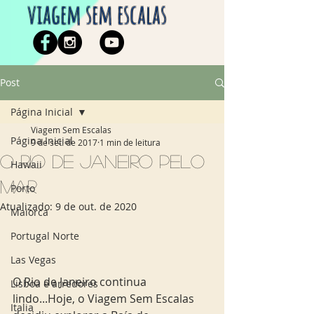
viagem sem escalas
Post
Página Inicial
Viagem Sem Escalas
Página Inicial
9 de set. de 2017
1 min de leitura
O Rio de Janeiro pelo
Hawaii
mar
Porto
Atualizado:
9 de out. de 2020
Maiorca
Portugal Norte
Las Vegas
O Rio de Janeiro continua 
Lisboa e arredores
lindo...Hoje, o Viagem Sem Escalas 
Italia