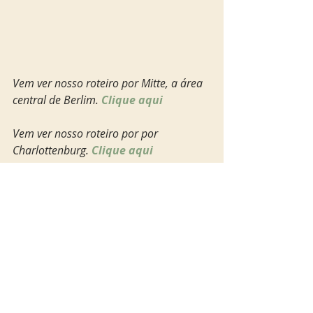
Vem ver nosso roteiro por Mitte, a área 
central de Berlim. 
Clique aqui  
Vem ver nosso roteiro por por 
Charlottenburg. 
Clique aqui
Vem ver nosso roteiro pelos ícones da 
Guerra em Berlim.
Clique aqui
Vem ver nosso roteiro pelos arredores 
do Portão de Brandemburgo. 
Clique 
aqui
Vem ver nosso roteiro pela praça de 