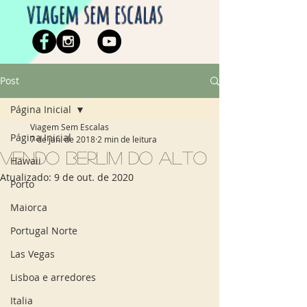
viagem sem escalas
Post
Página Inicial
Viagem Sem Escalas
Página Inicial
7 de jan. de 2018
2 min de leitura
Vendo Berlim do alto
Hawaii
Atualizado:
9 de out. de 2020
Porto
Maiorca
Portugal Norte
Las Vegas
Lisboa e arredores
Italia