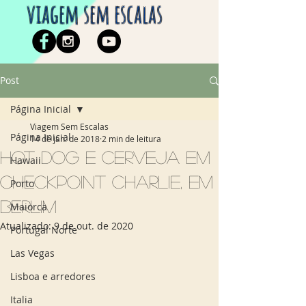
viagem sem escalas
Post
Página Inicial
Viagem Sem Escalas
Página Inicial
14 de jan. de 2018
2 min de leitura
Hot dog e cerveja em
Hawaii
Checkpoint Charlie, em
Porto
Berlim
Maiorca
Atualizado:
9 de out. de 2020
Portugal Norte
Las Vegas
Lisboa e arredores
Italia