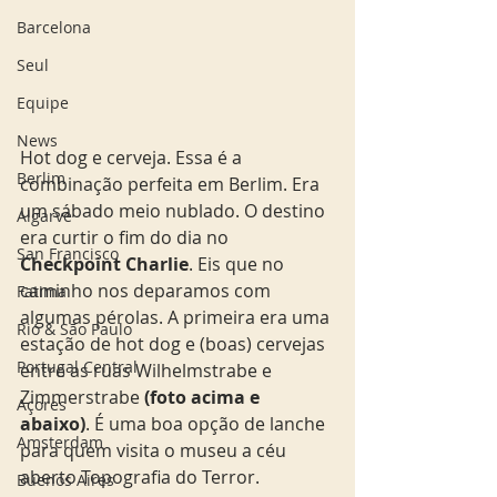
Barcelona
Seul
Equipe
News
Hot dog e cerveja. Essa é a 
Berlim
combinação perfeita em Berlim. Era 
um sábado meio nublado. O destino 
Algarve
era curtir o fim do dia no 
San Francisco
Checkpoint Charlie
. Eis que no 
caminho nos deparamos com 
Fatima
algumas pérolas. A primeira era uma 
Rio & São Paulo
estação de hot dog e (boas) cervejas 
Portugal Central
entre as ruas Wilhelmstrabe e 
Zimmerstrabe 
(foto acima e 
Açores
abaixo)
. É uma boa opção de lanche 
Amsterdam
para quem visita o museu a céu 
aberto Topografia do Terror. 
Buenos Aires