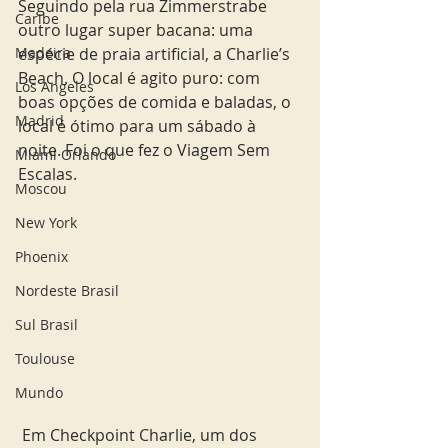
Seguindo pela rua Zimmerstrabe 
Caribe
outro lugar super bacana: uma 
Madeira
espécie de praia artificial, a Charlie’s 
Beach. O local é agito puro: com 
Los Angeles
boas opções de comida e baladas, o 
Madrid
local é ótimo para um sábado à 
noite. Foi o que fez o Viagem Sem 
Miami Orlando
Escalas.
Moscou
New York
Phoenix
Nordeste Brasil
Sul Brasil
Toulouse
Mundo
 Em Checkpoint Charlie, um dos 