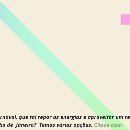
arnaval, que tal repor as energias e aproveitar um r
o de  Janeiro?  Temos várias opções. 
Clique aqui