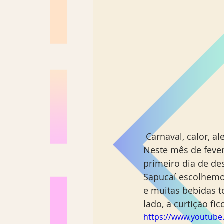
Los Angeles
Madrid
Sul Brasil
 Carnaval, calor, alegria e agito. A combinação perfeita para o Viagem Sem Escalas. 
Neste mês de fevere
primeiro dia de de
Sapucaí escolhemo
e muitas bebidas t
lado, a curtição fi
https://www.youtub