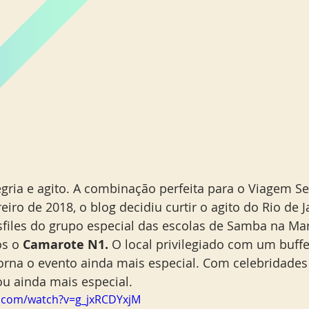
Miami Orlando
Moscou
New York
Phoenix
iro de 2018, o blog decidiu curtir o agito do Rio de J
sfiles do grupo especial das escolas de Samba na Ma
s o 
Camarote N1. 
O local privilegiado com um buffe
orna o evento ainda mais especial. Com celebridades
cou ainda mais especial.  
e.com/watch?v=g_jxRCDYxjM