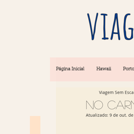
viag
Página Inicial
Hawaii
Port
Viagem Sem Esca
Barcelona
Seul
Equi
No car
Atualizado:
9 de out. de
Rio & São Paulo
Portugal 