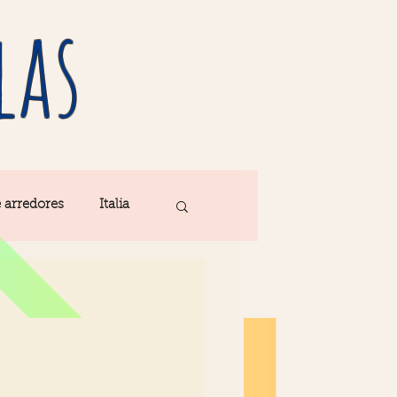
las
e arredores
Italia
Fatima
ribe
Madeira