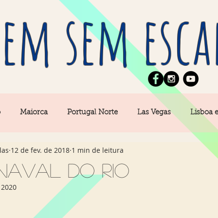
em sem esca
o
Maiorca
Portugal Norte
Las Vegas
Lisboa 
las
12 de fev. de 2018
1 min de leitura
pe
News
Berlim
Algarve
San Francisco
naval do Rio
 2020
Central
Açores
Amsterdam
Buenos Aires
Ca