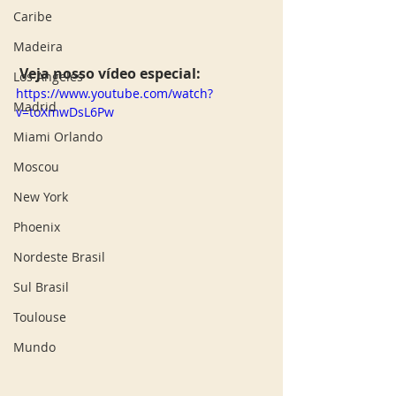
Caribe
Madeira
 Veja nosso vídeo especial: 
Los Angeles
https://www.youtube.com/watch?
Madrid
v=toXmwDsL6Pw
Miami Orlando
Moscou
New York
Phoenix
Nordeste Brasil
Sul Brasil
Toulouse
Mundo