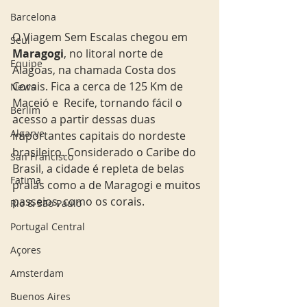
Barcelona
O Viagem Sem Escalas chegou em 
Seul
Maragogi
, no litoral norte de 
Equipe
Alagoas, na chamada Costa dos 
Corais. Fica a cerca de 125 Km de 
News
Maceió e  Recife, tornando fácil o 
Berlim
acesso a partir dessas duas 
Algarve
importantes capitais do nordeste 
brasileiro. Considerado o Caribe do 
San Francisco
Brasil, a cidade é repleta de belas 
Fatima
praias como a de Maragogi e muitos 
passeios, como os corais. 
Rio & São Paulo
Portugal Central
Açores
Amsterdam
Buenos Aires