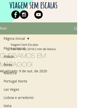
viagem sem escalas
Post
Página Inicial
Viagem Sem Escalas
Página Inicial
3 de abr. de 2018
2 min de leitura
Chegamos em
Hawaii
Maragogi
Porto
Atualizado:
9 de out. de 2020
Maiorca
Portugal Norte
Las Vegas
Lisboa e arredores
Italia