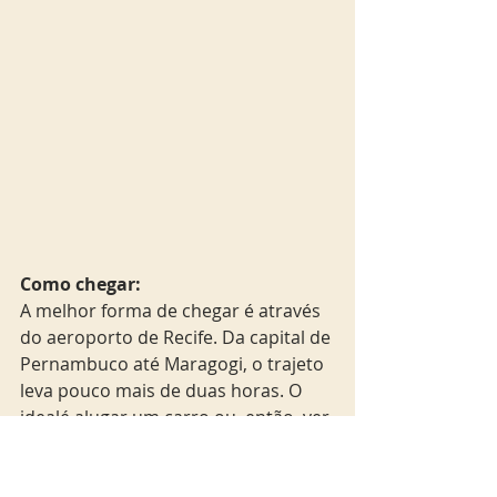
Como chegar:
A melhor forma de chegar é através 
do aeroporto de Recife. Da capital de 
Pernambuco até Maragogi, o trajeto 
leva pouco mais de duas horas. O 
idealé alugar um carro ou, então, ver 
se o hotel oferece algum tipo de 
transfer. São opções recomendadas, 