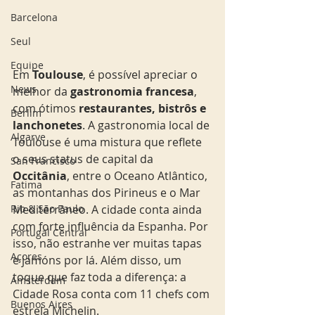
Barcelona
Seul
Equipe
Em 
Toulouse
, é possível apreciar o 
News
melhor da
 gastronomia francesa
, 
com ótimos
 restaurantes, bistrôs e 
Berlim
lanchonetes
. A gastronomia local de 
Algarve
Toulouse é uma mistura que reflete  
o seus status de capital da 
San Francisco
Occitânia
, entre o Oceano Atlântico, 
Fatima
as montanhas dos Pirineus e o Mar 
Rio & São Paulo
Mediterrâneo. A cidade conta ainda 
com forte influência da Espanha. Por 
Portugal Central
isso, não estranhe ver muitas tapas 
Açores
e jamóns por lá. Além disso, um 
toque que faz toda a diferença: a 
Amsterdam
Cidade Rosa conta com 11 chefs com 
Buenos Aires
estrela Michelin. 