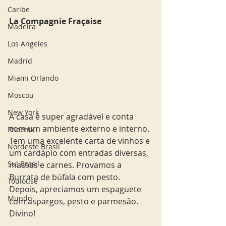
Caribe
La Compagnie Fraçaise 
Madeira
Los Angeles
Madrid
Miami Orlando
Moscou
New York
A casa é super agradável e conta 
com um ambiente externo e interno. 
Phoenix
Tem uma excelente carta de vinhos e 
Nordeste Brasil
um cardápio com entradas diversas,  
Sul Brasil
massas e carnes. Provamos a 
Burrata de búfala com pesto. 
Toulouse
Depois, apreciamos um espaguete 
Mundo
com aspargos, pesto e parmesão. 
Divino!