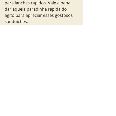
para lanches rápidos. Vale a pena 
dar aquela paradinha rápida do 
agito para apreciar esses gostosos 
sanduíches.
Quer mais dicas de Toulouse? 
Clique aqui
toulouse
Toulouse
Posts Relacionados
Ver tudo