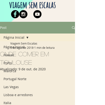
viagem sem escalas
Post
Página Inicial
Viagem Sem Escalas
Página Inicial
6 de ago. de 2018
1 min de leitura
Onde comer em
Hawaii
Toulouse
Porto
Atualizado:
9 de out. de 2020
Maiorca
Portugal Norte
Las Vegas
Lisboa e arredores
Italia