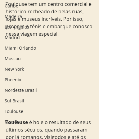
Toulouse tem um centro comercial e 
Caribe
histórico recheado de belas ruas, 
Madeira
lojas e museus incríveis. Por isso, 
prepare o tênis e embarque conosco 
Los Angeles
nessa viagem especial.  
Madrid
Miami Orlando
Moscou
New York
Phoenix
Nordeste Brasil
Sul Brasil
Toulouse
Toulouse
 é hoje o resultado de seus 
Mundo
últimos séculos, quando passaram 
por lá romanos, visigodos e até os 