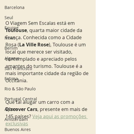
Barcelona
Seul
O Viagem Sem Escalas está em 
Equipe
Toulouse
, quarta maior cidade da 
França. Conhecida como a Cidade 
News
Rosa (
La Ville Rose
), Toulouse é um 
Berlim
local que merece ser visitado, 
Algarve
contemplado e apreciado pelos 
amantes do turismo. Toulouse é a 
San Francisco
mais importante cidade da região de 
Fatima
Occitânia.
Rio & São Paulo
Portugal Central
Que tal alugar um carro com a 
Discover Cars
, presente em mais de 
Açores
145 países? 
Veja aqui as promoções 
Amsterdam
exclusivas
Buenos Aires