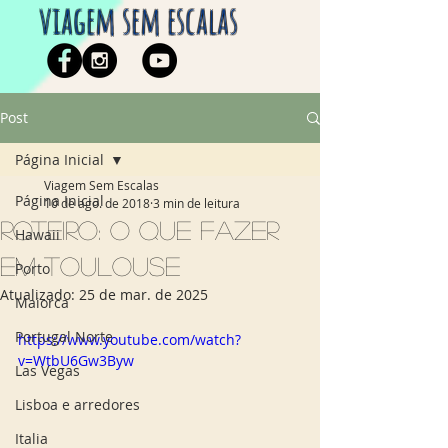
viagem sem escalas
Post
Página Inicial
Viagem Sem Escalas
Página Inicial
10 de ago. de 2018
3 min de leitura
Roteiro: o que fazer
Hawaii
em Toulouse
Porto
Atualizado:
25 de mar. de 2025
Maiorca
Portugal Norte
https://www.youtube.com/watch?
v=WtbU6Gw3Byw
Las Vegas
Lisboa e arredores
Italia