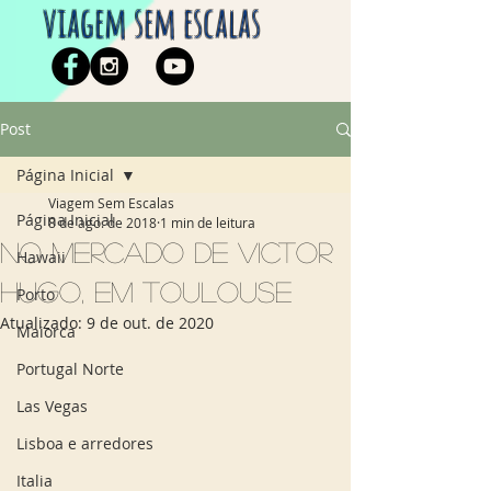
viagem sem escalas
Post
Página Inicial
Viagem Sem Escalas
Página Inicial
8 de ago. de 2018
1 min de leitura
No Mercado de Victor
Hawaii
Hugo, em Toulouse
Porto
Atualizado:
9 de out. de 2020
Maiorca
Portugal Norte
Las Vegas
Lisboa e arredores
Italia