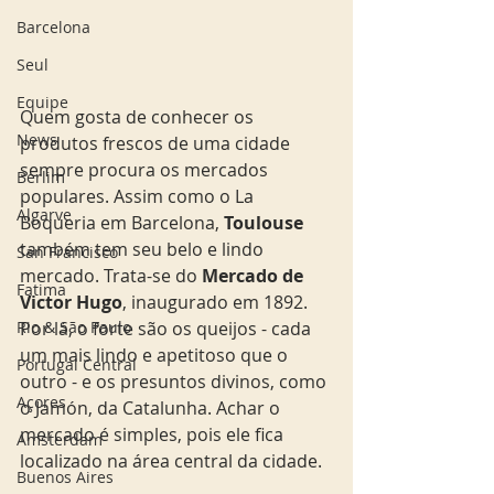
Barcelona
Seul
Equipe
Quem gosta de conhecer os 
News
produtos frescos de uma cidade 
sempre procura os mercados 
Berlim
populares. Assim como o La 
Algarve
Boqueria em Barcelona, 
Toulouse 
também tem seu belo e lindo 
San Francisco
mercado. Trata-se do 
Mercado de 
Fatima
Victor Hugo
, inaugurado em 1892. 
Rio & São Paulo
Por lá, o forte são os queijos - cada 
um mais lindo e apetitoso que o 
Portugal Central
outro - e os presuntos divinos, como 
Açores
o Jamón, da Catalunha. Achar o 
mercado é simples, pois ele fica 
Amsterdam
localizado na área central da cidade. 
Buenos Aires