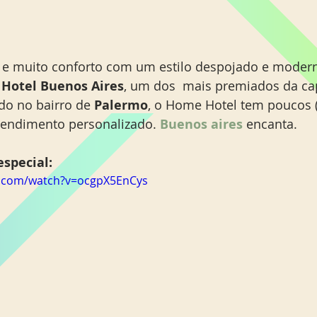
 e muito conforto com um estilo despojado e modern
Hotel Buenos Aires
, um dos  mais premiados da cap
do no bairro de 
Palermo
, o Home Hotel tem poucos (
endimento personalizado. 
Buenos aires
 encanta. 
special: 
e.com/watch?v=ocgpX5EnCys