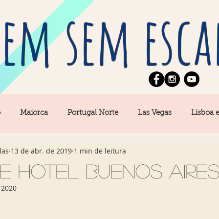
em sem esca
o
Maiorca
Portugal Norte
Las Vegas
Lisboa 
las
13 de abr. de 2019
1 min de leitura
pe
News
Berlim
Algarve
San Francisco
e Hotel Buenos Aire
 2020
Central
Açores
Amsterdam
Buenos Aires
Ca