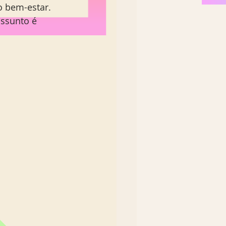
 bem-estar. 
ssunto é 