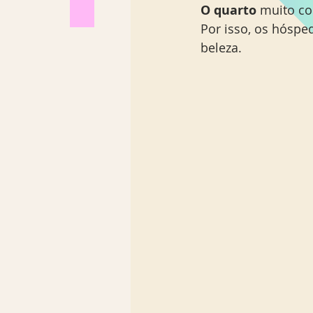
O quarto
 muito c
Por isso, os hósp
beleza. 