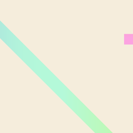
Miami Orlando
Moscou
New York
Phoenix