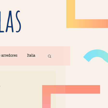
las
e arredores
Italia
Fatima
s
ribe
Madeira