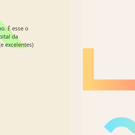
o. É esse o 
ital da 
e excelentes) 