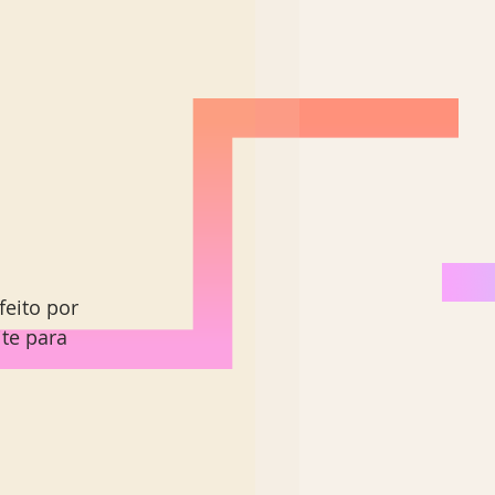
eito por 
te para 