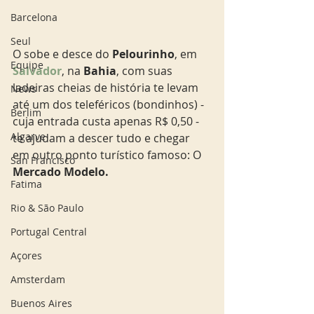
Barcelona
Seul
O sobe e desce do
 Pelourinho
, em
Equipe
Salvador
, na
 Bahia
, com suas 
ladeiras cheias de história te levam 
News
até um dos teleféricos (bondinhos) - 
Berlim
cuja entrada custa apenas R$ 0,50 -  
Algarve
te ajudam a descer tudo e chegar 
em outro ponto turístico famoso: O 
San Francisco
Mercado Modelo.
Fatima
Rio & São Paulo
Portugal Central
Açores
Amsterdam
Buenos Aires