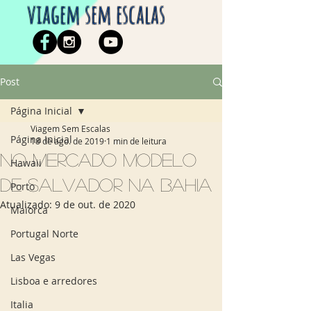
viagem sem escalas
Post
Página Inicial
Viagem Sem Escalas
Página Inicial
18 de ago. de 2019
1 min de leitura
No Mercado Modelo
Hawaii
de Salvador na Bahia
Porto
Atualizado:
9 de out. de 2020
Maiorca
Portugal Norte
Las Vegas
Lisboa e arredores
Italia