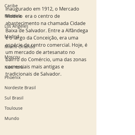
Caribe
Inaugurado em 1912, o Mercado 
Modelo  era o centro de 
Madeira
abastecimento na chamada Cidade 
Los Angeles
Baixa de Salvador. Entre a Alfândega 
Madrid
e o largo da Conceição, era uma 
espécie de centro comercial. Hoje, é 
Miami Orlando
um mercado de artesanato no 
Moscou
bairro do Comércio, uma das zonas 
comerciais mais antigas e 
New York
tradicionais de Salvador. 
Phoenix
Nordeste Brasil
Sul Brasil
Toulouse
Mundo