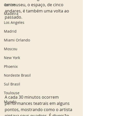
em museu, o espaço, de cinco 
Caribe
andares, é também uma volta ao 
Madeira
passado.
Los Angeles
Madrid
Miami Orlando
Moscou
New York
Phoenix
Nordeste Brasil
Sul Brasil
Toulouse
A cada 30 minutos ocorrem 
Mundo
performances teatrais em alguns 
pontos, mostrando como o artista 
pintava seus quadros. É diversão 