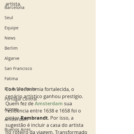
artista.
Barcelona
Seul
Equipe
News
Berlim
Algarve
San Francisco
Fatima
Rio & São Paulo
Com a economia fortalecida, o 
cenário artístico ganhou prestígio. 
Portugal Central
Quem fez de 
Amsterdam
 sua 
Açores
residência entre 1638 e 1658 foi o 
pintor 
Rembrandt
. Por isso, a 
Amsterdam
sugestão é incluir a casa do artista 
Buenos Aires
no roteiro da viagem. Transformado 