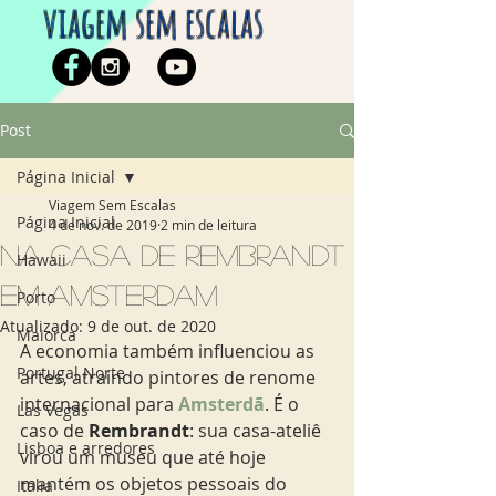
viagem sem escalas
Post
Página Inicial
Viagem Sem Escalas
Página Inicial
4 de nov. de 2019
2 min de leitura
Na casa de Rembrandt
Hawaii
em Amsterdam
Porto
Atualizado:
9 de out. de 2020
Maiorca
A economia também influenciou as 
Portugal Norte
artes, atraindo pintores de renome 
internacional para 
Amsterdã
. É o 
Las Vegas
caso de 
Rembrandt
: sua casa-ateliê 
Lisboa e arredores
virou um museu que até hoje 
mantém os objetos pessoais do 
Italia