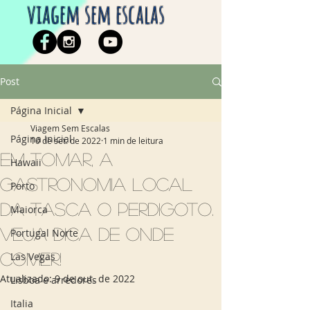
viagem sem escalas
Post
Página Inicial
Viagem Sem Escalas
Página Inicial
10 de set. de 2022
1 min de leitura
Em Tomar, a
Hawaii
gastronomia local
Porto
da Tasca O Perdigoto.
Maiorca
Veja dica de onde
Portugal Norte
comer!
Las Vegas
Atualizado:
9 de out. de 2022
Lisboa e arredores
Italia