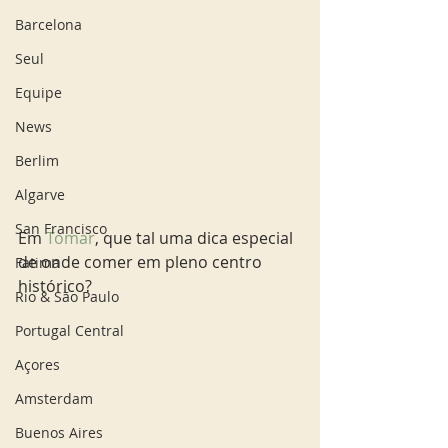
Barcelona
Seul
Equipe
News
Berlim
Algarve
San Francisco
Em 
Tomar
, que tal uma dica especial 
de onde comer em pleno centro 
Fatima
histórico? 
Rio & São Paulo
Portugal Central
Açores
Amsterdam
Buenos Aires