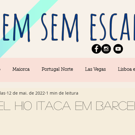
em sem esca
o
Maiorca
Portugal Norte
Las Vegas
Lisboa 
las
12 de mai. de 2022
1 min de leitura
pe
News
Berlim
Algarve
San Francisco
el H10 Itaca em Barc
Central
Açores
Amsterdam
Buenos Aires
Ca