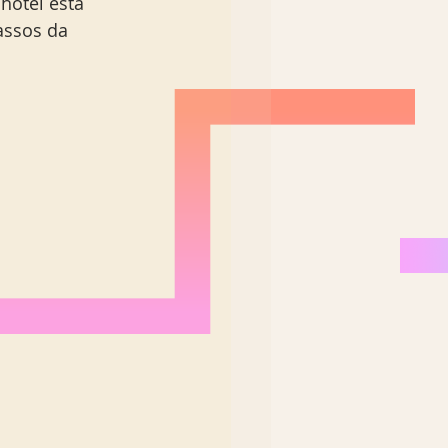
 hotel está 
assos da 