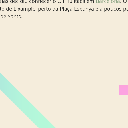
las decidiu conhecer o O H10 Itaca em 
Barcelona
. O
rito de Eixample, perto da Plaça Espanya e a poucos p
 de Sants. 