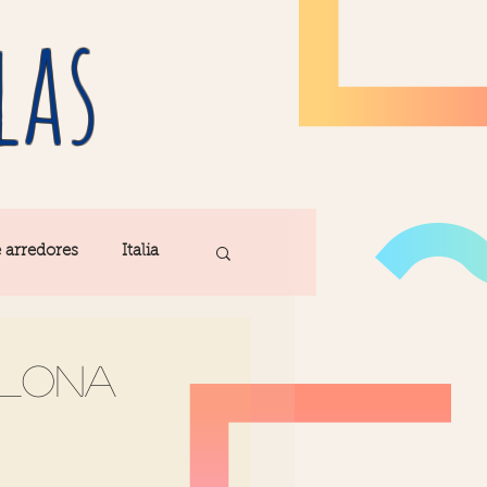
las
e arredores
Italia
Fatima
elona
ribe
Madeira