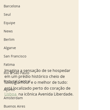
Barcelona
Seul
Equipe
News
Berlim
Algarve
San Francisco
Fatima
Imagina a sensação de se hospedar 
Rio & São Paulo
em um prédio histórico cheio de 
Portugal Central
luxo, glamour e o melhor de tudo: 
está localizado perto do coração de 
Açores
Lisboa,
 na icônica Avenida Liberdade.
Amsterdam
Buenos Aires