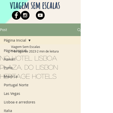
viagem sem escalas
Post
Página Inicial
Viagem Sem Escalas
Página Inicial
1 de ago. de 2023
2 min de leitura
No Hotel Lisboa
Hawaii
Plaza, do Lisbon
Porto
Heritage Hotels
Maiorca
Portugal Norte
Las Vegas
Lisboa e arredores
Italia