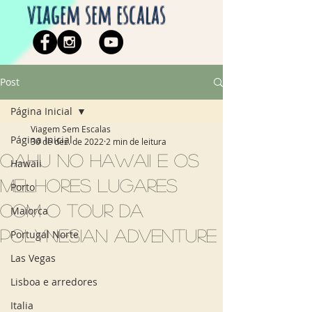
viagem sem escalas
Post
Página Inicial
Viagem Sem Escalas
Página Inicial
30 de dez. de 2022
2 min de leitura
Oahu no Hawaii e os
Hawaii
melhores lugares
Porto
com o tour da
Maiorca
Polynesian Adventure
Portugal Norte
Las Vegas
Lisboa e arredores
Italia