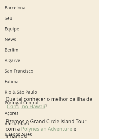
Barcelona
Seul
Equipe
News
Berlim
Algarve
San Francisco
Fatima
Rio & São Paulo
Que tal conhecer o melhor da ilha de 
Portugal Central
Oahu, no Hawaii
?
Açores
Fizemos o Grand Circle Island Tour 
Amsterdam
com a 
Polynesian Adventure 
e 
Buenos Aires
amamos!