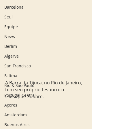
Barcelona
Seul
Equipe
News
Berlim
Algarve
San Francisco
Fatima
A Barra da Tijuca, no Rio de Janeiro, 
Rio & São Paulo
tem seu próprio tesouro: o 
Portugal Central
Giuseppe Square.
Açores
Amsterdam
Buenos Aires