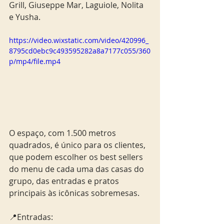
Grill, Giuseppe Mar, Laguiole, Nolita 
e Yusha.
https://video.wixstatic.com/video/420996_
8795cd0ebc9c493595282a8a7177c055/360
p/mp4/file.mp4
O espaço, com 1.500 metros 
quadrados, é único para os clientes, 
que podem escolher os best sellers 
do menu de cada uma das casas do 
grupo, das entradas e pratos 
principais às icônicas sobremesas.
📍Entradas: