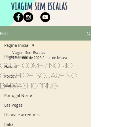
viagem sem escalas
Post
Página Inicial
Viagem Sem Escalas
Página Inicial
13 de out. de 2023
2 min de leitura
Onde comer no Rio:
Hawaii
Giuseppe Square no
Porto
BarraShopping
Maiorca
Portugal Norte
Las Vegas
Lisboa e arredores
Italia