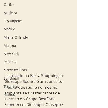
Caribe
Madeira
Los Angeles
Madrid
Miami Orlando
Moscou
New York
Phoenix
Nordeste Brasil
Localizado no Barra Shopping, o 
Sul Brasil
Giuseppe Square é um conceito 
Toulouse
inédito que reúne no mesmo 
ambiente seis restaurantes de 
Mundo
sucesso do Grupo BestFork 
Experience: Giuseppe, Giuseppe 