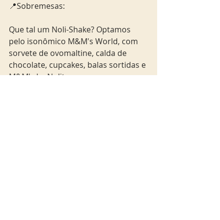
📍Sobremesas:
Que tal um Noli-Shake? Optamos 
pelo isonômico M&M's World, com 
sorvete de ovomaltine, calda de 
chocolate, cupcakes, balas sortidas e 
M&M's by Nolita.