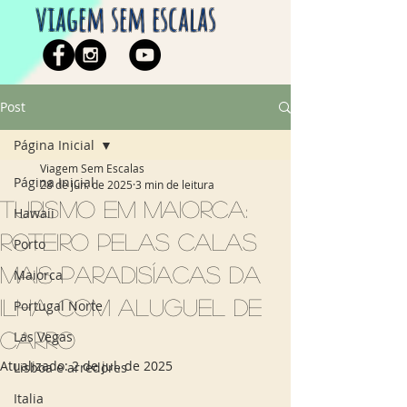
viagem sem escalas
Post
Página Inicial
Viagem Sem Escalas
Página Inicial
28 de jun. de 2025
3 min de leitura
Turismo em Maiorca:
Hawaii
roteiro pelas calas
Porto
mais paradisíacas da
Maiorca
ilha com aluguel de
Portugal Norte
carro
Las Vegas
Atualizado:
2 de jul. de 2025
Lisboa e arredores
Italia