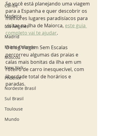
Se você está planejando uma viagem 
Caribe
para a Espanha e quer descobrir os 
Madeira
melhores lugares paradisíacos para 
visitar na ilha de Maiorca, 
este guia 
Los Angeles
completo vai te ajudar
. 
Madrid
O blog Viagem Sem Escalas 
Miami Orlando
percorreu algumas das praias e 
Moscou
calas mais bonitas da ilha em um 
New York
roteiro de carro inesquecível, com 
liberdade total de horários e 
Phoenix
paradas. 
Nordeste Brasil
Sul Brasil
Toulouse
Mundo