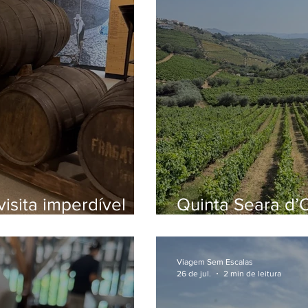
isita imperdível
Quinta Seara d’
tória do vinho
melhores vinícol
Douro
Viagem Sem Escalas
26 de jul.
2 min de leitura