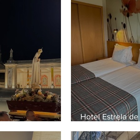
Hotel Estrela de
oteiro imperdível
frente ao Santuá