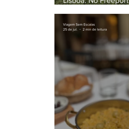
Lisboa: No Freeport
Veja nossa experiê
Viagem Sem Escalas
25 de jul.
2 min de leitura