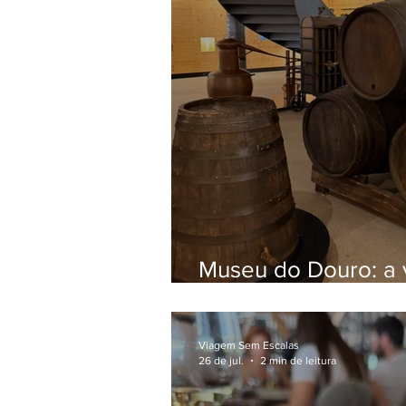
Museu do Douro: a v
para entender a his
Viagem Sem Escalas
26 de jul.
2 min de leitura