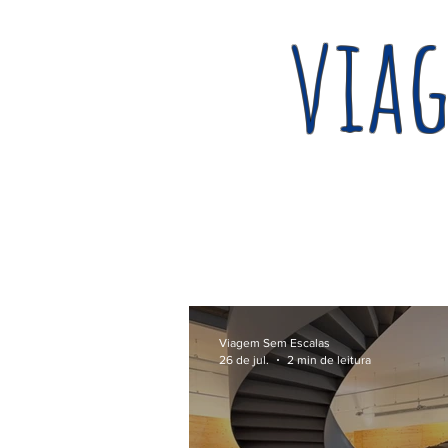
viag
Viagem Sem Escalas
26 de jul.
2 min de leitura