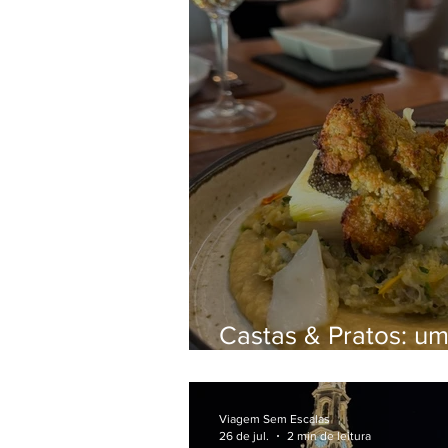
Castas & Pratos: u
restaurantes do Dou
gastronomia portu
Viagem Sem Escalas
26 de jul.
2 min de leitura