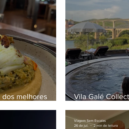
m dos melhores
Vila Galé Collec
ro para viver a alta
de luxo para rel
guesa
Viagem Sem Escalas
26 de jul.
2 min de leitura