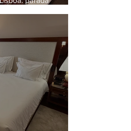
Lisboa: parada
pital