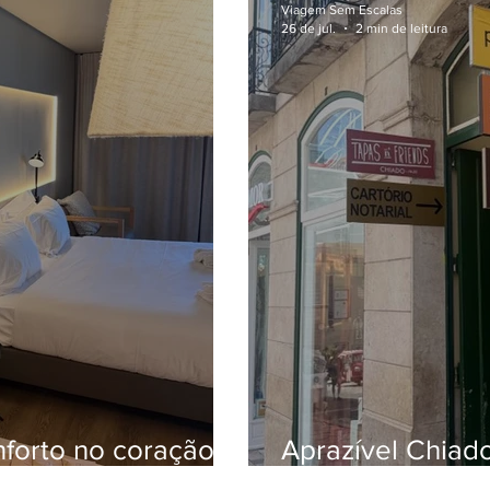
Viagem Sem Escalas
26 de jul.
2 min de leitura
nforto no coração
Aprazível Chiad
pena? Veja