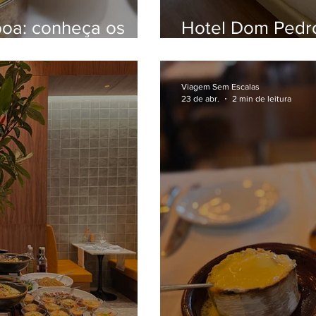
boa: conheça os
Hotel Dom Pedro
 e Encanto
ótima localizaçã
Viagem Sem Escalas
23 de abr.
2 min de leitura