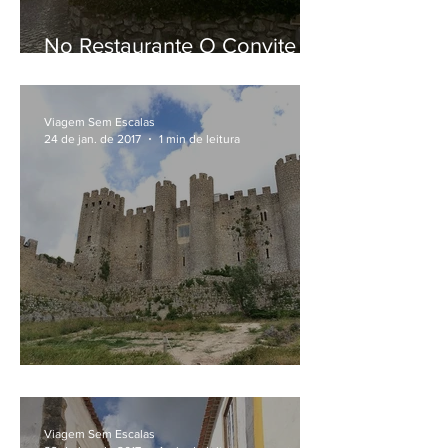
No Restaurante O Convite
do Hotel Dom Gonçalo em
Fátima, em Portugal
Viagem Sem Escalas
24 de jan. de 2017
1 min de leitura
Onde ficar em Óbidos
Viagem Sem Escalas