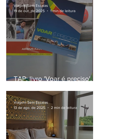
Viagem Sem Escalas
19 de out. de 2025
1 min de leitura
TAP: livro 'Voar é preciso',
de Rita Tamagnini, celebra
80 anos da companhia
aérea
Viagem Sem Escalas
13 de ago. de 2025
2 min de leitura