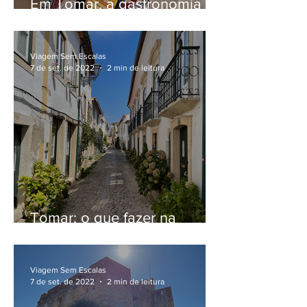
Em Tomar, a gastronomia
local da Tasca O Perdigoto.
Veja dica de onde comer!
Viagem Sem Escalas
7 de set. de 2022
2 min de leitura
Tomar: o que fazer na
cidade dos templários
Viagem Sem Escalas
7 de set. de 2022
2 min de leitura