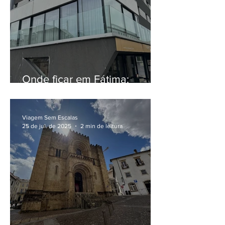
Onde ficar em Fátima:
hospedagem no Essence Inn
Marianos e visita ao
Santuário de Fátima
Viagem Sem Escalas
25 de jul. de 2025
2 min de leitura