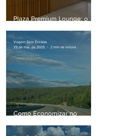
Plaza Premium Lounge: o
melhor espaço VIP do
aeroporto do Galeão para
começar sua viagem
Viagem Sem Escalas
29 de mai. de 2025
2 min de leitura
Como Economizar no
aluguel de carro com a
Discover Cars