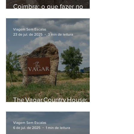
Coimbra: o que fazer no
centro histórico da cidade
universitária mais charmosa
de Portugal
Viagem Sem Escalas
23 de jul. de 2025
3 min de leitura
The Vagar Country House:
refúgio de luxo rural em
Belmonte, uma experiência
sensorial para desacelerar
Viagem Sem Escalas
6 de jul. de 2025
1 min de leitura