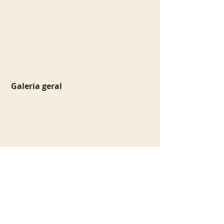
 Galeria geral
Agora, se a ideia é conhecer o 
interior de um palacete, a dica é 