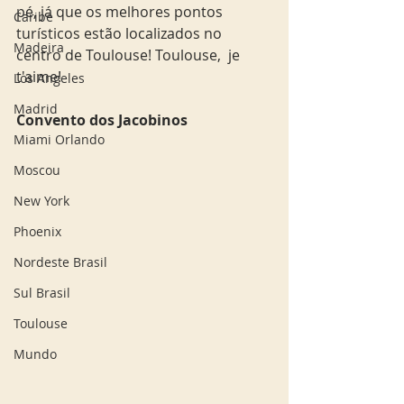
pé, já que os melhores pontos 
Caribe
turísticos estão localizados no 
Madeira
centro de Toulouse! Toulouse,  je 
t'aime!     
Los Angeles
Madrid
Convento dos Jacobinos 
Miami Orlando
Moscou
New York
Phoenix
Nordeste Brasil
Sul Brasil
Toulouse
Mundo