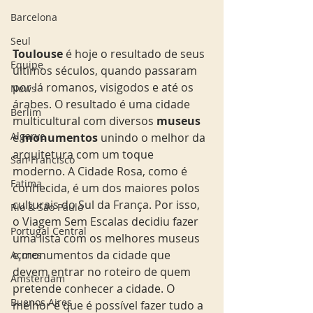
Barcelona
Seul
Toulouse
 é hoje o resultado de seus 
Equipe
últimos séculos, quando passaram 
por lá romanos, visigodos e até os 
News
árabes. O resultado é uma cidade 
Berlim
multicultural com diversos 
museus
Algarve
e 
monumentos
 unindo o melhor da 
arquitetura com um toque 
San Francisco
moderno. A Cidade Rosa, como é 
Fatima
conhecida, é um dos maiores polos 
culturais do Sul da França. Por isso, 
Rio & São Paulo
o Viagem Sem Escalas decidiu fazer 
Portugal Central
uma lista com os melhores museus 
e monumentos da cidade que 
Açores
devem entrar no roteiro de quem 
Amsterdam
pretende conhecer a cidade. O 
Buenos Aires
melhor é que é possível fazer tudo a 