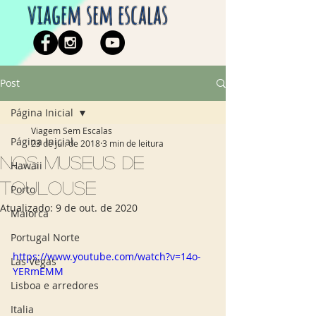
viagem sem escalas
Post
Página Inicial
Viagem Sem Escalas
Página Inicial
23 de jul. de 2018
3 min de leitura
Nos museus de
Hawaii
Toulouse
Porto
Atualizado:
9 de out. de 2020
Maiorca
Portugal Norte
https://www.youtube.com/watch?v=14o-
Las Vegas
YERmEMM
Lisboa e arredores
Italia