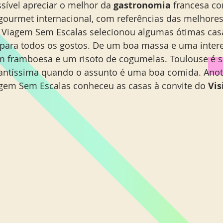
ssível apreciar o melhor da 
gastronomia
 francesa co
Miami Orlando
Moscou
New York
Phoenix
 gourmet internacional, com referências das melhores
o Viagem Sem Escalas selecionou algumas ótimas cas
para todos os gostos. De um boa massa e uma intere
m framboesa e um risoto de cogumelas. Toulouse é 
santíssima quando o assunto é uma boa comida. Anote
gem Sem Escalas conheceu as casas à convite do 
Vis