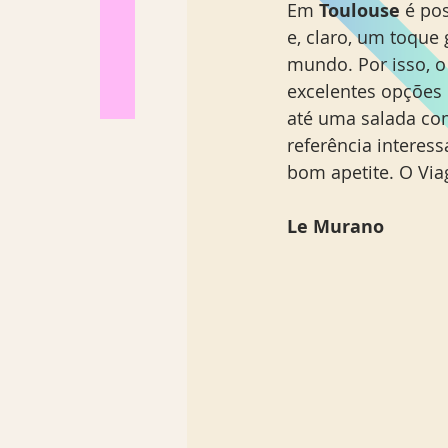
Em 
Toulouse
 é po
Los Angeles
Madrid
e, claro, um toque
mundo. Por isso, 
excelentes opções 
Sul Brasil
até uma salada co
referência interes
bom apetite. O Via
Le Murano 