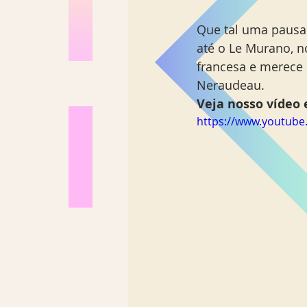
Que tal uma pausa 
até o Le Murano, n
francesa e merece 
Neraudeau. 
Veja nosso vídeo e
https://www.youtu