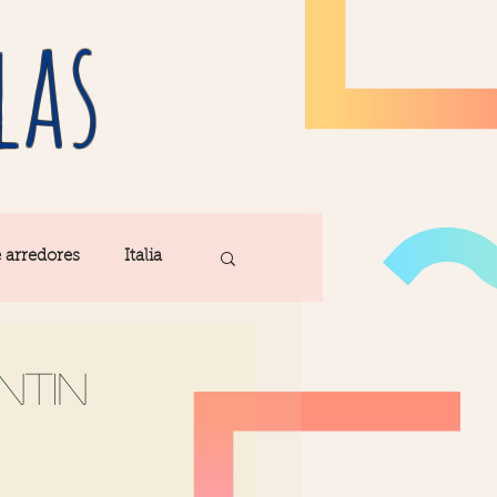
las
e arredores
Italia
Fatima
ntin
ribe
Madeira