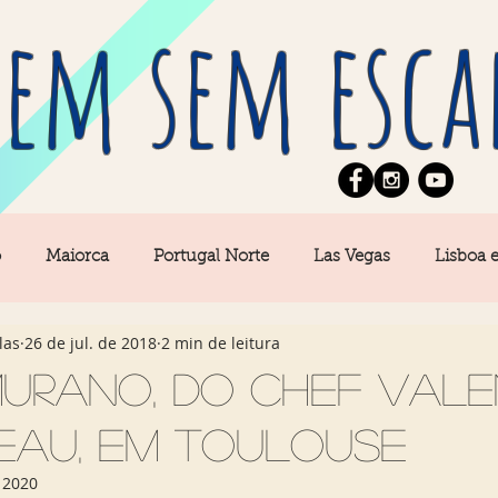
em sem esca
o
Maiorca
Portugal Norte
Las Vegas
Lisboa 
las
26 de jul. de 2018
2 min de leitura
pe
News
Berlim
Algarve
San Francisco
urano, do chef Vale
eau, em Toulouse
Central
Açores
Amsterdam
Buenos Aires
Ca
 2020