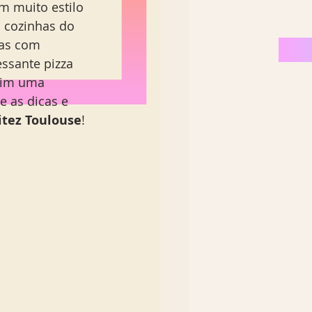
m muito estilo 
Nordeste Brasil
 cozinhas do 
as com 
ssante pizza 
sim uma 
 as dicas e 
itez Toulouse
! 