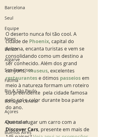
Barcelona
Seul
Equipe
O deserto nunca foi tão cool. A 
News
cidade de 
Phoenix
, capital do 
Arizona, encanta turistas e vem se 
Berlim
consolidando como um destino a 
Algarve
ser conhecido. Além dos grand 
San Francisco
canyons, 
 museus
, excelentes 
restaurantes
 e ótimos 
passeios
 em 
Fatima
meio à natureza formam um roteiro 
Rio & São Paulo
surpreendente  pela cidade famosa 
pelo sol e calor durante boa parte 
Portugal Central
do ano.  
Açores
Que tal alugar um carro com a 
Amsterdam
Discover Cars
, presente em mais de 
Buenos Aires
145 países? 
Veja aqui as promoções 