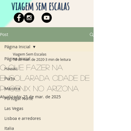
viagem sem escalas
Post
Página Inicial
Viagem Sem Escalas
Página Inicial
10 de mar. de 2020
3 min de leitura
O que fazer na
Hawaii
ensolarada cidade de
Porto
Phoenix no Arizona
Maiorca
Atualizado:
25 de mar. de 2025
Portugal Norte
Las Vegas
Lisboa e arredores
Italia