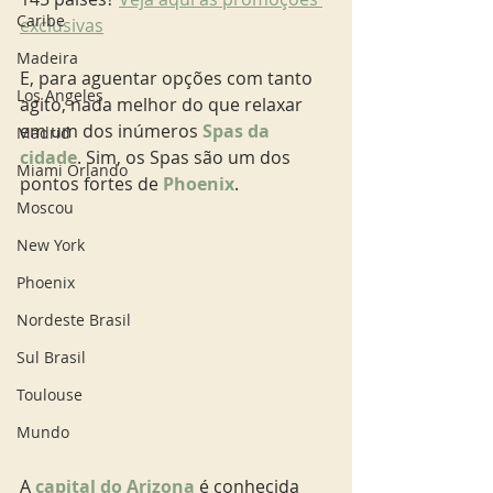
Caribe
exclusivas
Madeira
E, para aguentar opções com tanto 
Los Angeles
agito, nada melhor do que relaxar 
em um dos inúmeros 
Spas da 
Madrid
cidade
. Sim, os Spas são um dos 
Miami Orlando
pontos fortes de 
Phoenix
.  
Moscou
New York
Phoenix
Nordeste Brasil
Sul Brasil
Toulouse
Mundo
A 
capital do Arizona
 é conhecida 