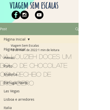
viagem sem escalas
Post
Página Inicial
Viagem Sem Escalas
Página Inicial
12 de mar. de 2022
1 min de leitura
Na Louzieh Doces um
Hawaii
bolo de chocolate
Porto
com recheio de
Maiorca
brigadeiro
Portugal Norte
Las Vegas
Lisboa e arredores
Italia