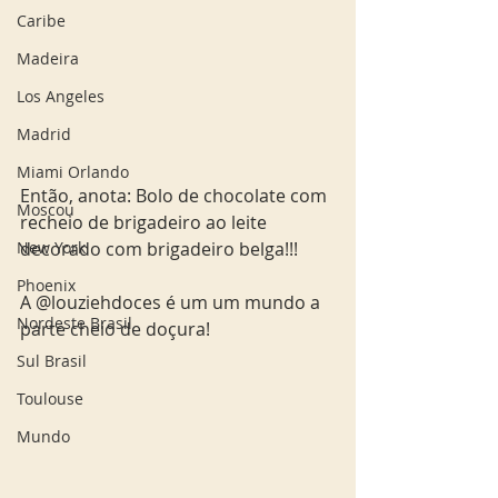
Caribe
Madeira
Los Angeles
Madrid
Miami Orlando
Então, anota: Bolo de chocolate com 
Moscou
recheio de brigadeiro ao leite 
New York
decorado com brigadeiro belga!!!
Phoenix
A @louziehdoces é um um mundo a 
Nordeste Brasil
parte cheio de doçura!
Sul Brasil
Toulouse
Mundo