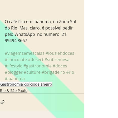
O café fica em Ipanema, na Zona Sul 
do Rio. Mas, claro, é possível pedir 
pelo WhatsApp  no número  21. 
99494.8667 
#viagemsemescalas
#louziehdoces
#chocolate
#desert
#sobremesa
#lifestyle
#gastronomia
#doces
#blogger
#culture
#brigadeiro
#rio
#ipanema
Gastronomia
Rio
Riodejaneiro
Rio & São Paulo