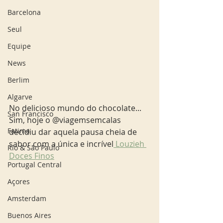
Barcelona
Seul
Equipe
News
Berlim
Algarve
No delicioso mundo do chocolate... 
San Francisco
Sim, hoje o @viagemsemcalas 
Fatima
decidiu dar aquela pausa cheia de 
sabor com a única e incrível
 Louzieh 
Rio & São Paulo
Doces Finos
Portugal Central
Açores
Amsterdam
Buenos Aires