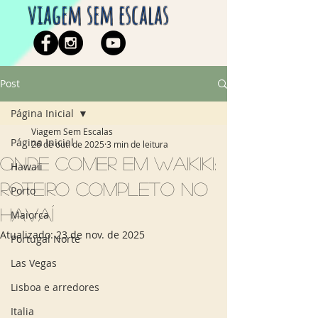
viagem sem escalas
Post
Página Inicial
Viagem Sem Escalas
Página Inicial
26 de out. de 2025
3 min de leitura
Onde comer em Waikiki:
Hawaii
roteiro completo no
Porto
Havaí
Maiorca
Atualizado:
23 de nov. de 2025
Portugal Norte
Las Vegas
Lisboa e arredores
Italia