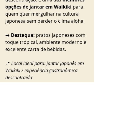
opções de jantar em Waikiki
 para 
quem quer mergulhar na cultura 
japonesa sem perder o clima aloha.
➡️ 
Destaque:
 pratos japoneses com 
toque tropical, ambiente moderno e 
excelente carta de bebidas.
📍 
Local ideal para: jantar japonês em 
Waikiki / experiência gastronômica 
descontraída.
🍕 Appetito Craft 
Pizza & Wine Bar: o 
sabor da Itália em 
Waikiki