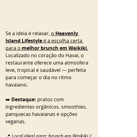
Se a ideia é relaxar, 
o 
Heavenly 
Island Lifestyle
 é a escolha certa 
para o 
melhor brunch em Waikiki
.
Localizado no coração do Havaí, o 
restaurante oferece uma atmosfera 
leve, tropical e saudável — perfeita 
para começar o dia no ritmo 
havaiano.
➡️ 
Destaque:
 pratos com 
ingredientes orgânicos, smoothies, 
panquecas havaianas e opções 
veganas.
📍 
Local ideal para: brunch em Waikiki / 