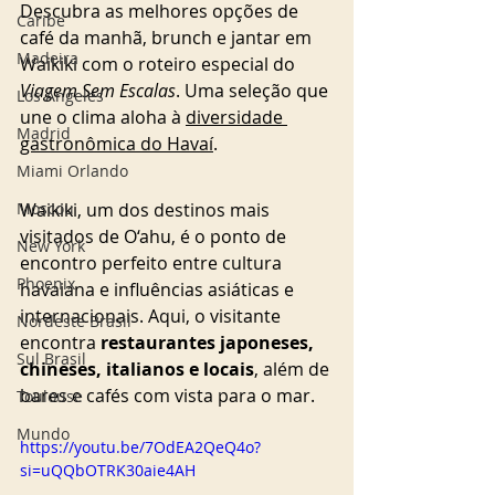
Descubra as melhores opções de 
Caribe
café da manhã, brunch e jantar em 
Madeira
Waikiki com o roteiro especial do 
Viagem Sem Escalas
. Uma seleção que 
Los Angeles
une o clima aloha à 
diversidade 
Madrid
gastronômica do Havaí
.
Miami Orlando
Waikiki, um dos destinos mais 
Moscou
visitados de O‘ahu, é o ponto de 
New York
encontro perfeito entre cultura 
Phoenix
havaiana e influências asiáticas e 
internacionais. Aqui, o visitante 
Nordeste Brasil
encontra 
restaurantes japoneses, 
Sul Brasil
chineses, italianos e locais
, além de 
bares e cafés com vista para o mar.
Toulouse
Mundo
https://youtu.be/7OdEA2QeQ4o?
si=uQQbOTRK30aie4AH