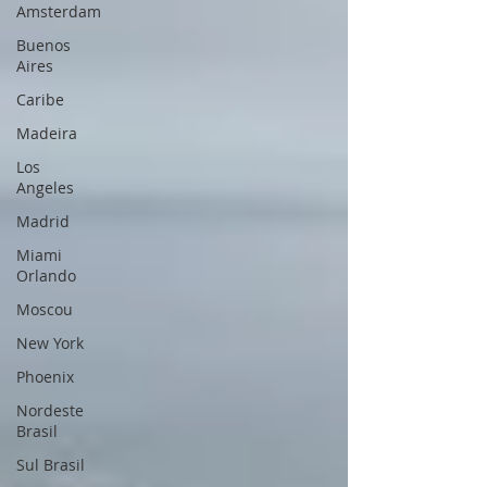
Amsterdam
Buenos
Aires
Caribe
Madeira
Los
Angeles
Madrid
Miami
Orlando
Moscou
New York
Phoenix
Nordeste
Brasil
Sul Brasil