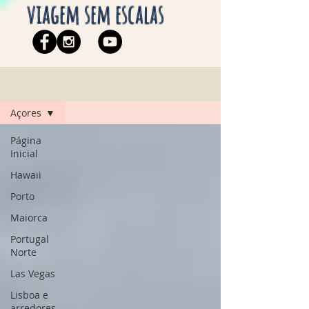
viagem sem escalas
Blog
Açores
Página
Inicial
Hawaii
Porto
Maiorca
Portugal
Norte
Las Vegas
Lisboa e
arredores