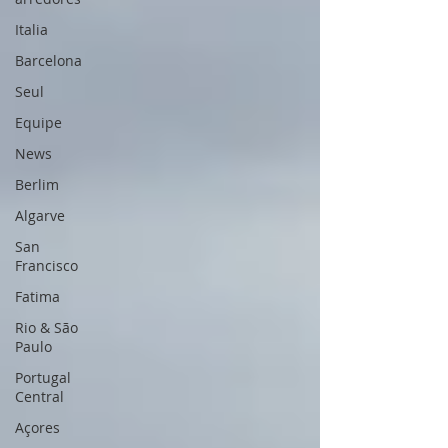
Italia
Barcelona
Seul
Equipe
News
Berlim
Algarve
San
Francisco
Fatima
Rio & São
Paulo
Portugal
Central
Açores