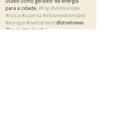
usado como gerador de energia 
para a cidade. 
#trip
#visiteurope
#suica
#lucerna
#inloveswitzerland
#europa
#switzerland
 @stnetnews 
@myswitzerlandar 
#viagemsemescalas
#turismo
#lifestyle
#dicasdeturismo
#bomdia
#aviao
#plane
#viagem
#firstclass
#welovetrip
#paz
#amor
#jesuiten
#Jesuitenkirche
#luzern
#lucerne
#Spreuerbrucke
suica
suíça
suiça
Mundo