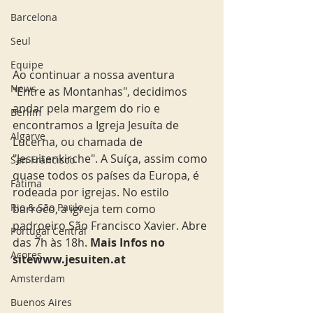
Barcelona
Seul
Equipe
Ao continuar a nossa aventura 
News
"Entre as Montanhas", decidimos 
andar pela margem do rio e 
Berlim
encontramos a Igreja Jesuíta de 
Algarve
Lucerna, ou chamada de 
"Jesuitenkirche". A Suíça, assim como 
San Francisco
quase todos os países da Europa, é 
Fatima
rodeada por igrejas. No estilo 
Rio & São Paulo
barroco, a igreja tem como 
padroeiro São Francisco Xavier. Abre 
Portugal Central
das 7h às 18h. 
Mais Infos no 
Açores
sitewww.jesuiten.at
Amsterdam
Buenos Aires