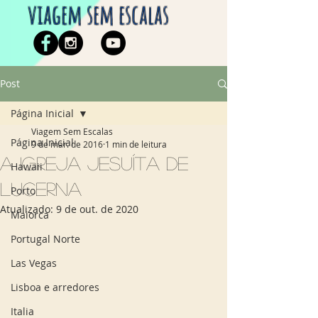
viagem sem escalas
Post
Página Inicial
Viagem Sem Escalas
Página Inicial
9 de mar. de 2016
1 min de leitura
A igreja Jesuíta de
Hawaii
Lucerna
Porto
Atualizado:
9 de out. de 2020
Maiorca
Portugal Norte
Las Vegas
Lisboa e arredores
Italia