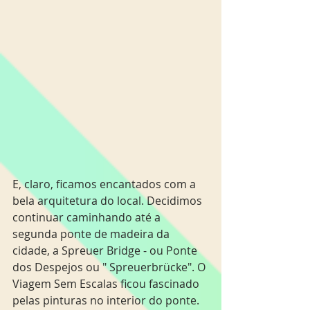
E, claro, ficamos encantados com a 
bela arquitetura do local. Decidimos 
continuar caminhando até a 
segunda ponte de madeira da 
cidade, a Spreuer Bridge - ou Ponte 
dos Despejos ou " Spreuerbrücke". O 
Viagem Sem Escalas ficou fascinado 
pelas pinturas no interior do ponte. 