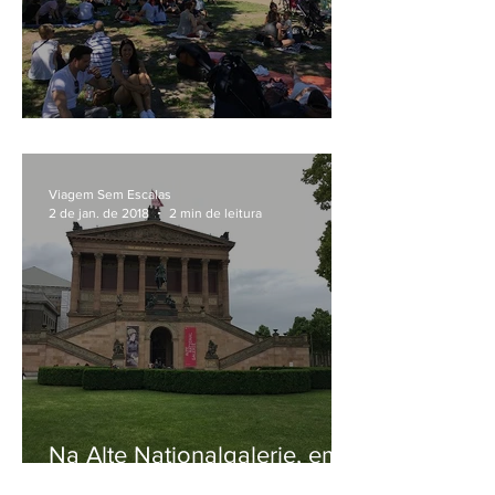
Em MauerPark, de Berlim
Viagem Sem Escalas
2 de jan. de 2018
2 min de leitura
Na Alte Nationalgalerie, em
Berlim