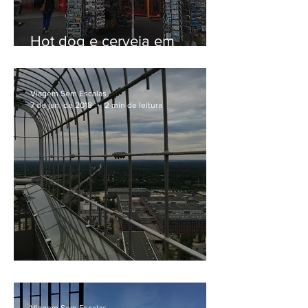
Hot dog e cerveja em
Checkpoint Charlie, em
Berlim
Viagem Sem Escalas
7 de jan. de 2018
2 min de leitura
Vendo Berlim do alto