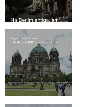
Na Berlim antiga, em
Nikolaiviertel
Viagem Sem Escalas
11 de dez. de 2017
1 min de leitura
Na Catedral de Berlim