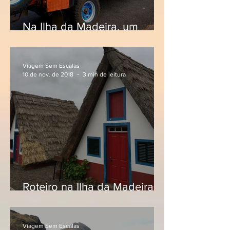
Na Ilha da Madeira, um
passeio com a Green Devil
Safari
Viagem Sem Escalas
10 de nov. de 2018
3 min de leitura
Roteiro na Ilha da Madeira,
das Casas de Santana ao
Pico Ruivo
Viagem Sem Escalas