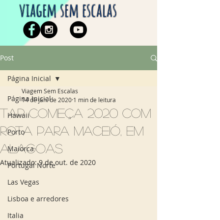
viagem sem escalas
Post
Página Inicial
Viagem Sem Escalas
Página Inicial
14 de jan. de 2020
1 min de leitura
TAP começa 2020 com
Hawaii
rota para Maceió, em
Porto
Alagoas
Maiorca
Atualizado:
9 de out. de 2020
Portugal Norte
Las Vegas
Lisboa e arredores
Italia