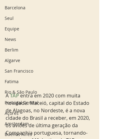
Barcelona
Seul
Equipe
News
Berlim
Algarve
San Francisco
Fatima
Rio & São Paulo
A 
TAP
 entra em 2020 com muita 
novidade. Maceió, capital do Estado 
Portugal Central
de Alagoas, no Nordeste, é a nova 
Açores
cidade do Brasil a receber, em 2020, 
Amsterdam
os aviões de última geração da 
Companhia portuguesa, tornando-
Buenos Aires