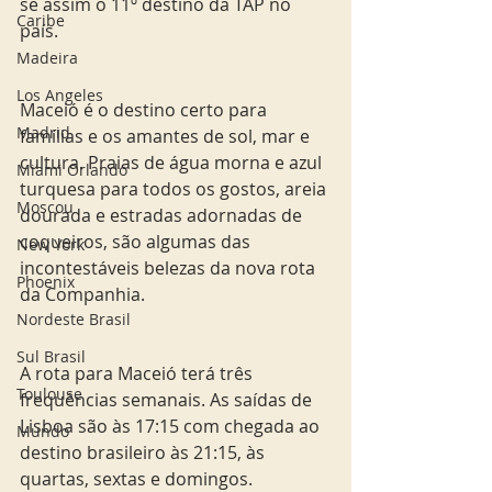
se assim o 11º destino da TAP no 
Caribe
país.
Madeira
Los Angeles
Maceió é o destino certo para 
Madrid
famílias e os amantes de sol, mar e 
cultura. Praias de água morna e azul 
Miami Orlando
turquesa para todos os gostos, areia 
Moscou
dourada e estradas adornadas de 
coqueiros, são algumas das 
New York
incontestáveis belezas da nova rota 
Phoenix
da Companhia.
Nordeste Brasil
Sul Brasil
A rota para Maceió terá três 
Toulouse
frequências semanais. As saídas de 
Lisboa são às 17:15 com chegada ao 
Mundo
destino brasileiro às 21:15, às 
quartas, sextas e domingos.