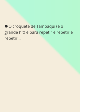
🐡O croquete de Tambaqui (é o 
grande hit) é para repetir e repetir e 
repetir…