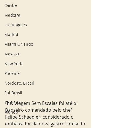
Caribe
Madeira
Los Angeles
Madrid
Miami Orlando
Moscou
New York
Phoenix
Nordeste Brasil
Sul Brasil
Toulouse
🌴O Viagem Sem Escalas foi até o 
Banzeiro comandado pelo chef 
Mundo
Felipe Schaedler, considerado o 
embaixador da nova gastronomia do 