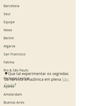
Barcelona
Seul
Equipe
News
Berlim
Algarve
San Francisco
Fatima
Rio & São Paulo
🌳Que tal experimentar os segredas 
Portugal Central
da floresta amazônica em plena 
São 
Paulo
?
Açores
Amsterdam
Buenos Aires