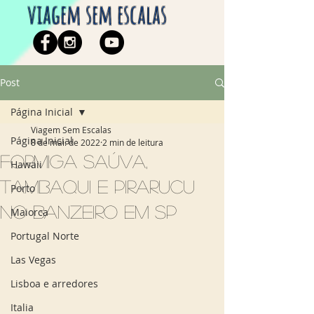
viagem sem escalas
Post
Página Inicial
Viagem Sem Escalas
Página Inicial
8 de mai. de 2022
2 min de leitura
Formiga Saúva,
Hawaii
Tambaqui e Pirarucu
Porto
no Banzeiro em sp
Maiorca
Portugal Norte
Las Vegas
Lisboa e arredores
Italia