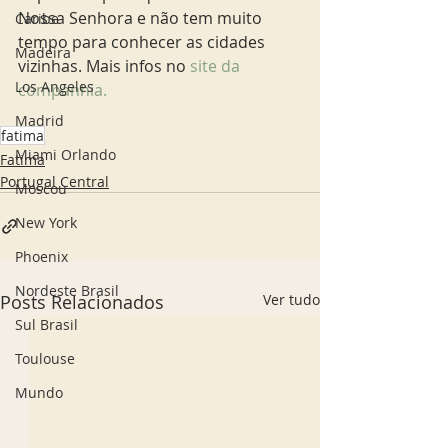
Nossa Senhora e não tem muito 
Caribe
tempo para conhecer as cidades 
Madeira
vizinhas. Mais infos no 
site da 
Los Angeles
companhia. 
Madrid
fatima
Miami Orlando
Fatima
Portugal Central
Moscou
New York
Phoenix
Nordeste Brasil
Posts Relacionados
Ver tudo
Sul Brasil
Toulouse
Mundo