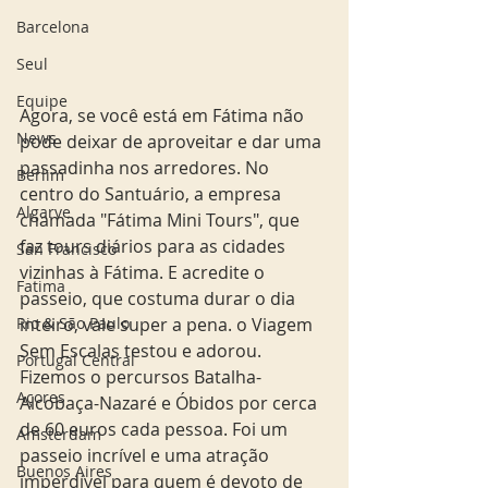
Barcelona
Seul
Equipe
Agora, se você está em Fátima não 
News
pode deixar de aproveitar e dar uma 
passadinha nos arredores. No 
Berlim
centro do Santuário, a empresa 
Algarve
chamada "Fátima Mini Tours", que 
faz tours diários para as cidades 
San Francisco
vizinhas à Fátima. E acredite o 
Fatima
passeio, que costuma durar o dia 
Rio & São Paulo
inteiro, vale super a pena. o Viagem 
Sem Escalas testou e adorou.  
Portugal Central
Fizemos o percursos Batalha-
Açores
Alcobaça-Nazaré e Óbidos por cerca 
de 60 euros cada pessoa. Foi um 
Amsterdam
passeio incrível e uma atração 
Buenos Aires
imperdível para quem é devoto de 