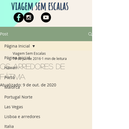
viagem sem escalas
Post
Página Inicial
Viagem Sem Escalas
Página Inicial
19 de jul. de 2016
1 min de leitura
Os arredores de
Hawaii
Fátima
Porto
Atualizado:
9 de out. de 2020
Maiorca
Portugal Norte
Las Vegas
Lisboa e arredores
Italia