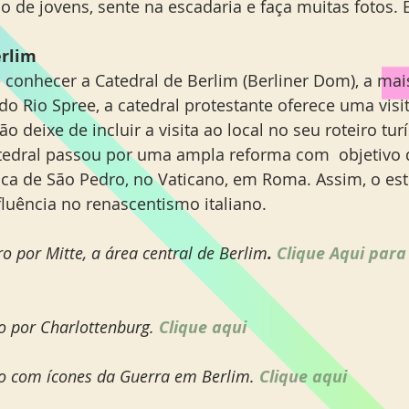
io de jovens, sente na escadaria e faça muitas fotos.
rlim 
é conhecer a Catedral de Berlim (Berliner Dom), a mai
o Rio Spree, a catedral protestante oferece uma visi
não deixe de incluir a visita ao local no seu roteiro tur
atedral passou por uma ampla reforma com  objetivo 
ca de São Pedro, no Vaticano, em Roma. Assim, o est
fluência no renascentismo italiano. 
o por Mitte, a área central de Berlim
.
Clique Aqui para
o por Charlottenburg. 
Clique aqui
ro com ícones da Guerra em Berlim. 
Clique aqui