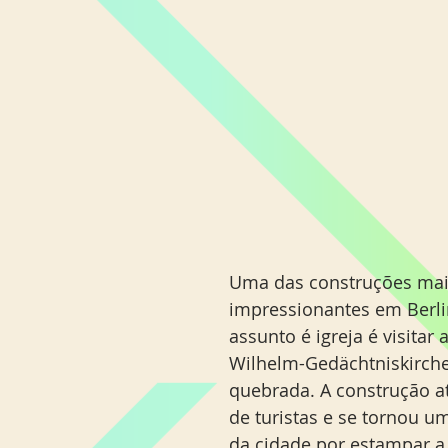
Uma das construções mai
impressionantes em Berl
assunto é igreja é visitar 
Wilhelm-Gedächtniskirche.
quebrada. A construção at
de turistas e se tornou u
da cidade por estampar a 