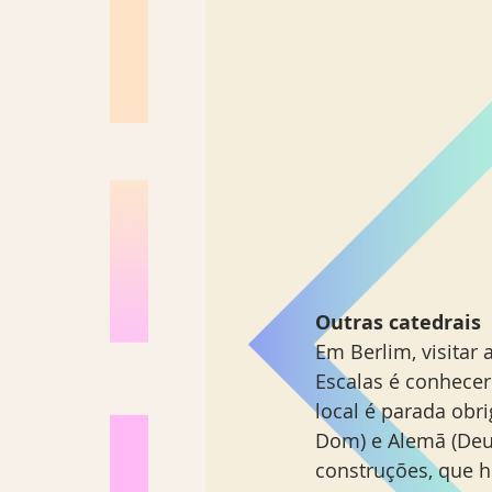
Outras catedrais 
Em Berlim, visitar 
Escalas é conhece
local é parada obri
Dom) e Alemã (Deu
construções, que 