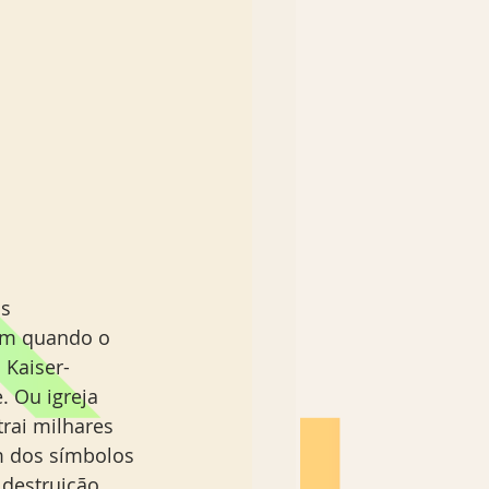
s 
im quando o 
a Kaiser-
 Ou igreja 
rai milhares 
m dos símbolos 
destruição 