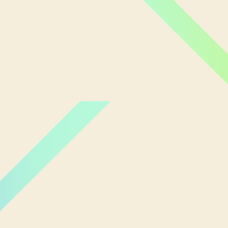
Miami Orlando
Moscou
New York
Phoenix