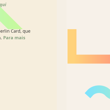
qui
rlin Card, que 
. 
Para mais 