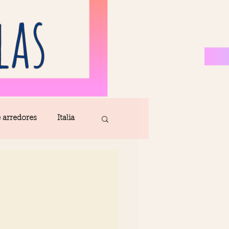
las
e arredores
Italia
Fatima
ribe
Madeira