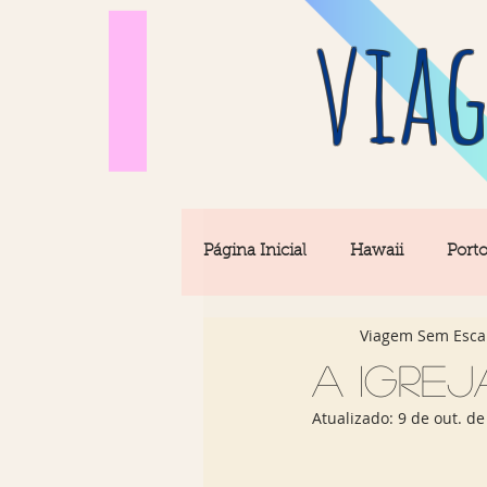
viag
Página Inicial
Hawaii
Port
Viagem Sem Esca
Barcelona
Seul
Equi
A igrej
Atualizado:
9 de out. de
Rio & São Paulo
Portugal 