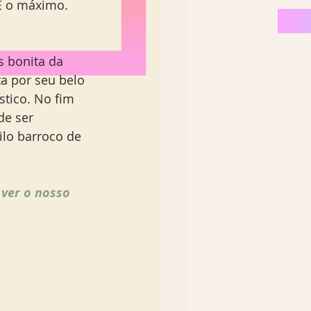
 É o máximo.
s bonita da 
ta por seu belo 
ístico. No fim 
de ser 
ilo barroco de 
 ver o nosso 