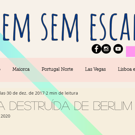
em sem esca
o
Maiorca
Portugal Norte
Las Vegas
Lisboa 
las
30 de dez. de 2017
2 min de leitura
pe
News
Berlim
Algarve
San Francisco
a destruída de Berlim
 2020
Central
Açores
Amsterdam
Buenos Aires
Ca