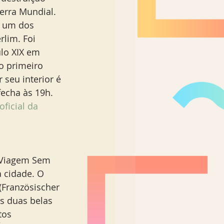
rra Mundial. 
 um dos 
lim. Foi 
lo XIX em 
 primeiro 
 seu interior é 
fecha às 19h. 
oficial da 
o Viagem Sem 
 cidade. O 
(Französischer 
s duas belas 
tos 