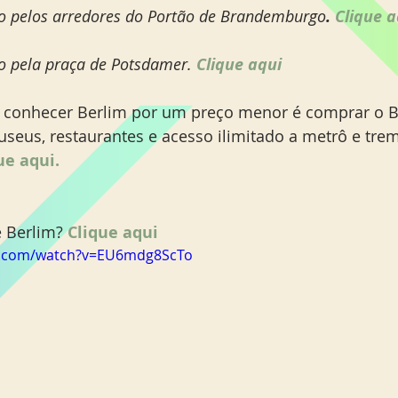
ro pelos arredores do Portão de Brandemburgo
. 
Clique a
ro pela praça de Potsdamer. 
Clique aqui 
 conhecer Berlim por um preço menor é comprar o Be
eus, restaurantes e acesso ilimitado a metrô e trem
ue aqui. 
 Berlim? 
Clique aqui
e.com/watch?v=EU6mdg8ScTo