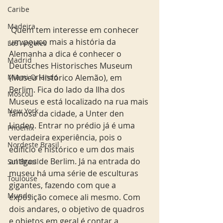
Caribe
Madeira
 Quem tem interesse em conhecer 
um pouco mais a história da 
Los Angeles
Alemanha a dica é conhecer o 
Madrid
Deutsches Historisches Museum 
Miami Orlando
(Museu Histórico Alemão), em 
Berlim. Fica do lado da Ilha dos 
Moscou
Museus e está localizado na rua mais 
New York
famosa da cidade, a Unter den 
Linden. Entrar no prédio já é uma 
Phoenix
verdadeira experiência, pois o 
Nordeste Brasil
edifício é histórico e um dos mais 
antigos de Berlim. Já na entrada do 
Sul Brasil
museu há uma série de esculturas 
Toulouse
gigantes, fazendo com que a 
Mundo
exposição comece ali mesmo. Com 
dois andares, o objetivo de quadros 
e objetos em geral é contar a 