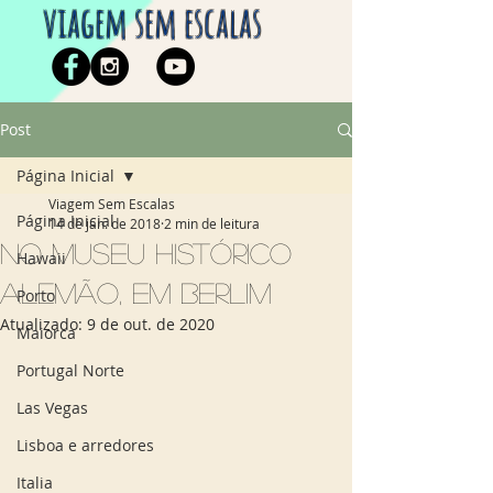
viagem sem escalas
Post
Página Inicial
Viagem Sem Escalas
Página Inicial
14 de jan. de 2018
2 min de leitura
No Museu Histórico
Hawaii
Alemão, em Berlim
Porto
Atualizado:
9 de out. de 2020
Maiorca
Portugal Norte
Las Vegas
Lisboa e arredores
Italia