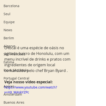
Barcelona
Seul
Equipe
News
Berlim
Algarve
O local é uma espécie de oásis no 
agitado bairro de Honolulu, com um 
San Francisco
menu incrível de drinks e pratos com 
Fatima
ingredientes de origem local 
Rio & São Paulo
comandado pelo chef Bryan Byard .
Portugal Central
Veja nosso vídeo especial: 
Açores
https://www.youtube.com/watch?
v=HX_W4skYZPc
Amsterdam
Buenos Aires