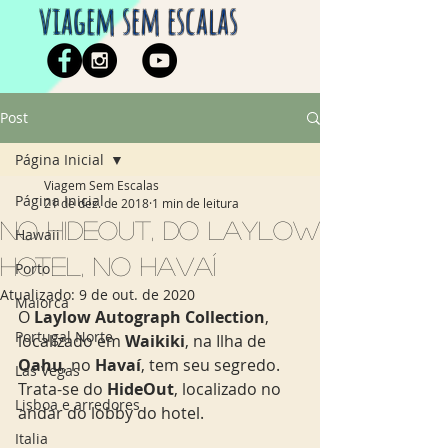
viagem sem escalas
Post
Página Inicial
Viagem Sem Escalas
Página Inicial
21 de dez. de 2018
1 min de leitura
No HideOut, do Laylow
Hawaii
Hotel, no Havaí
Porto
Atualizado:
9 de out. de 2020
Maiorca
O 
Laylow Autograph Collection
, 
Portugal Norte
localizado em 
Waikiki
, na Ilha de 
Oahu
, no 
Havaí
, tem seu segredo. 
Las Vegas
Trata-se do 
HideOut
, localizado no 
Lisboa e arredores
andar do lobby do hotel.
Italia